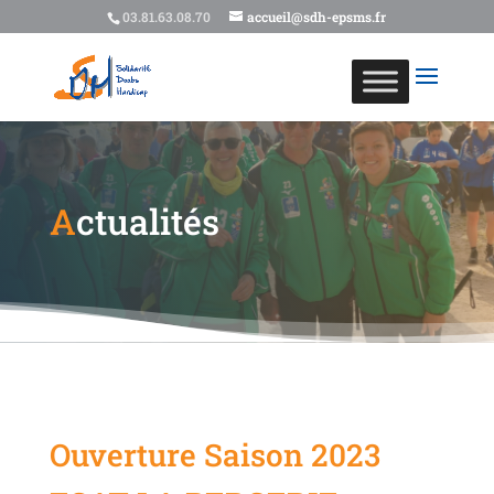
03.81.63.08.70
accueil@sdh-epsms.fr
A
ctualités
Ouverture Saison 2023