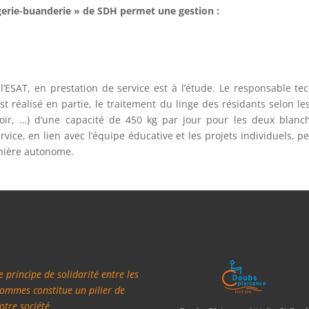
ingerie-buanderie » de SDH permet une gestion :
l’ESAT, en prestation de service est à l’étude. Le responsable t
 réalisé en partie, le traitement du linge des résidants selon le
ir, …) d’une capacité de 450 kg par jour pour les deux blanchis
ervice, en lien avec l’équipe éducative et les projets individuels
anière autonome.
e principe de solidarité entre les
ommes constitue un pilier de
otre société