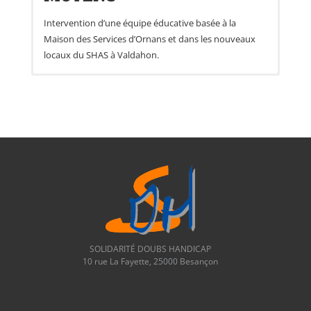
Intervention d’une équipe éducative basée à la
Maison des Services d’Ornans et dans les nouveaux
locaux du SHAS à Valdahon.
ADMISSION
Pour toute demande en vue d’une admission, veuillez
prendre contact avec le service. Pièces à fournir :
Notification MDPH
CONTACT
36 Bis grande rue –
1 rue Saint-Laurent –
25800 VALDAHON
25290 Ornans
SOLIDARITÉ DOUBS HANDICAP
pascal.pourcelot@sdh-
pascal.pourcelot@sdh-
10 rue La Fayette, 25000 Besançon
epsms.fr
epsms.fr