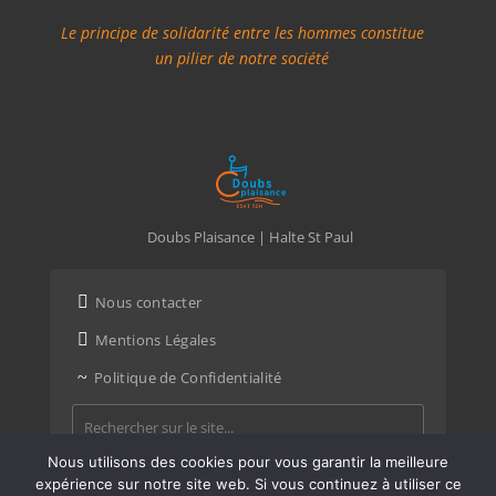
ACTIVITÉS
Le principe de solidarité entre les hommes constitue
un pilier de notre société
Un service proposant l’accompagnement à domicile
d’adultes déficients intellectuels vivant en milieu
ordinaire.
Un accompagnement favorisant l’insertion et le
maintien en milieu ordinaire de vie ainsi que
l’acquisition d’une autonomie la plus large possible,
en lien avec l’environnement et le projet de la
Doubs Plaisance | Halte St Paul
personne.
La fréquence des interventions est définie et évolue

Nous contacter
en fonction des besoins de la personne

Mentions Légales
(hebdomadaire, bi mensuelle et mensuelle).
~
Politique de Confidentialité
Nous utilisons des cookies pour vous garantir la meilleure
expérience sur notre site web. Si vous continuez à utiliser ce