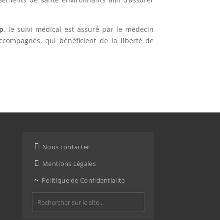
p
, le suivi médical est assuré par le médecin
accompagnés, qui bénéficient de la liberté de

Nous contacter

Mentions Légales
~
Politique de Confidentialité