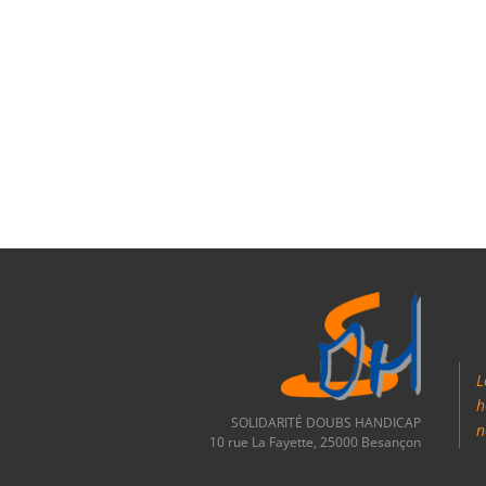
L
h
SOLIDARITÉ DOUBS HANDICAP
n
10 rue La Fayette, 25000 Besançon