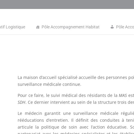
tif Logistique
Pôle Accompagnement Habitat
Pôle Acc
La maison d’accueil spécialisé accueille des personnes 
surveillance médicale continue.
Pour ce faire, le suivi médical des résidants de la
MAS
est
SDH
. Ce dernier intervient au sein de la structure trois 
Le médecin garantit une surveillance médicale réguli
rééducations d’entretien. Il définit des conduites à ten
articule la politique de soin avec l’action éducative.
partenariat avec les médecins spécialistes et les établ