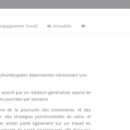
ompagnement Travail
Actualités
polyhandicapées dépendantes nécessitant une
 assuré par un médecin généraliste salarié de
demi-journées par semaine.
ère de la poursuite des traitements, et des
ir, des stratégies personnalisées de soins, et
 Son action porte également sur un travail en
issements de santé environnants afin d’assurer