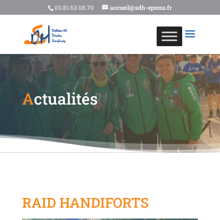
03.81.63.08.70
accueil@sdh-epsms.fr
A
ctualités
RAID HANDIFORTS