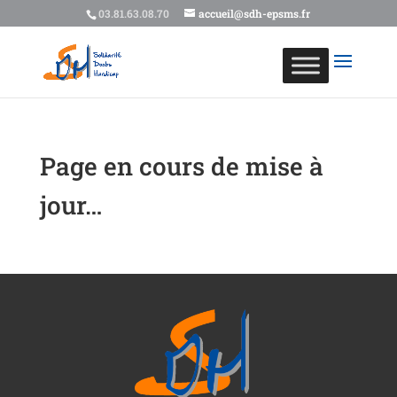
03.81.63.08.70
accueil@sdh-epsms.fr
Page en cours de mise à
jour…