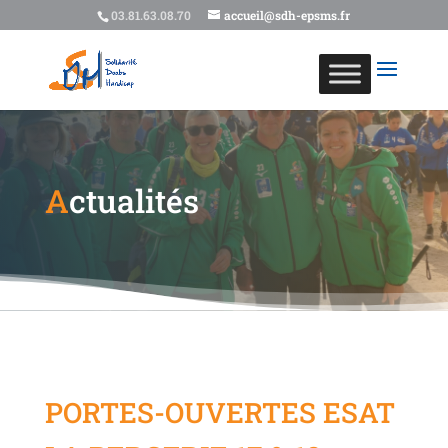
03.81.63.08.70
accueil@sdh-epsms.fr
A
ctualités
PORTES-OUVERTES ESAT